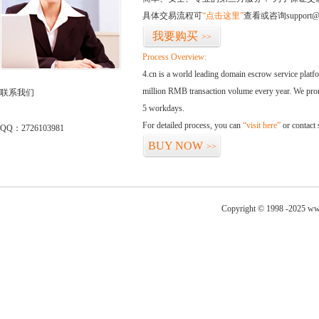
具体交易流程可
“点击这里”
查看或咨询support@
我要购买
>>
Process Overview:
4.cn is a world leading domain escrow service plat
million RMB transaction volume every year. We promi
联系我们
5 workdays.
For detailed process, you can
“visit here”
or contact
QQ：2726103981
BUY NOW
>>
Copyright © 1998 -2025 ww